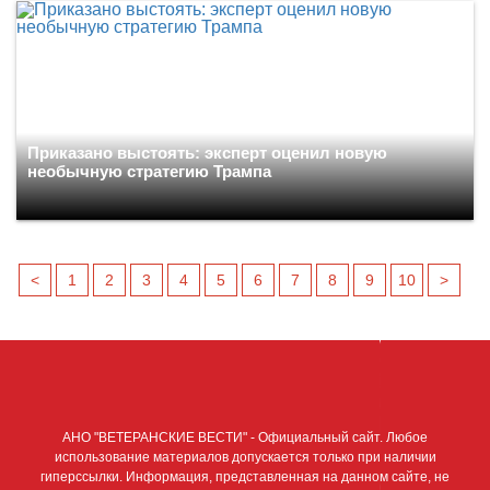
Приказано выстоять: эксперт оценил новую
необычную стратегию Трампа
<
1
2
3
4
5
6
7
8
9
10
>
АНО "ВЕТЕРАНСКИЕ ВЕСТИ" - Официальный сайт. Любое
использование материалов допускается только при наличии
гиперссылки. Информация, представленная на данном сайте, не