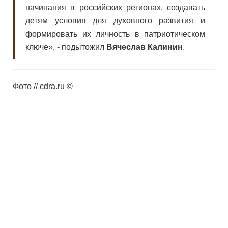
начинания в российских регионах, создавать
детям условия для духовного развития и
формировать их личность в патриотическом
ключе», - подытожил
Вячеслав Калинин
.
Фото // cdra.ru ©
АНО "ВЕТЕРАНСКИЕ ВЕСТИ" - Официальный сайт. Любое
использование материалов допускается только при наличии
гиперссылки. Информация, представленная на данном сайте, не
являются офертой или рекомендацией к покупке или продаже каких-
либо активов. Все права защищены. ©