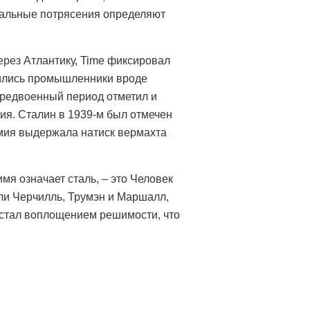
бальные потрясения определяют
рез Атлантику, Time фиксировал
вились промышленники вроде
Предвоенный период отметил и
ния. Сталин в 1939-м был отмечен
Армия выдержала натиск вермахта
мя означает сталь, – это Человек
али Черчилль, Трумэн и Маршалл,
 стал воплощением решимости, что