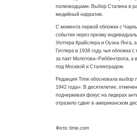
полководцами. Выбор Сталина в ра
медийный нарратив.
С момента первой обложки с Чарл
события через призму индивидуал
Уолтера Крайслера и Оуэна Янга, 
Гитлера в 1938 году, чья обложка 
за пакт Молотова–Риббентропа, а в
под Москвой и Сталинградом.
Редакция Time обосновала выбор ла
1942 года». В десятилетие, отмеч
подчеркивая фокус на лидерах ант
отразило сдвиг в американском дис
Фото: time.com