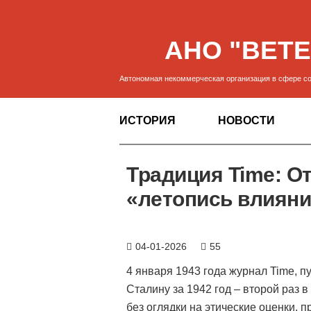
АНО "ВЕТ
Автономная некоммерческая организация в сфере 
ИСТОРИЯ
НОВОСТИ
Традиция Time: О
«летопись влиян
04-01-2026
55
4 января 1943 года журнал Time, п
Сталину за 1942 год – второй раз
без оглядки на этические оценки, п