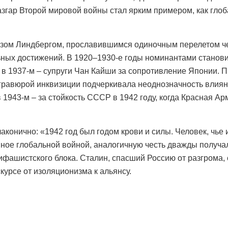
згар Второй мировой войны стал ярким примером, как гло
ьзом Линдбергом, прославившимся одиночным перелетом че
ьных достижений. В 1920–1930-е годы номинантами стано
а в 1937-м – супруги Чан Кайши за сопротивление Японии. 
с гравюрой инквизиции подчеркивала неоднозначность влия
 1943-м – за стойкость СССР в 1942 году, когда Красная 
конично: «1942 год был годом крови и силы. Человек, чье и
енное глобальной войной, аналогичную честь дважды получ
ифашистского блока. Сталин, спасший Россию от разгрома,
курсе от изоляционизма к альянсу.