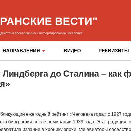
ЕРАНСКИЕ ВЕСТИ"
содействия просвещению и информированию населения
НАПРАВЛЕНИЯ
ВИДЕО
РЕКВИЗИТЫ
т Линдберга до Сталина – как
ия»
убликующий ежегодный рейтинг «Человека года» с 1927 года
 в его биографии после номинации 1939 года. Эта традиция
ревратила издание в хронику эпохи, где авиаторы соседство